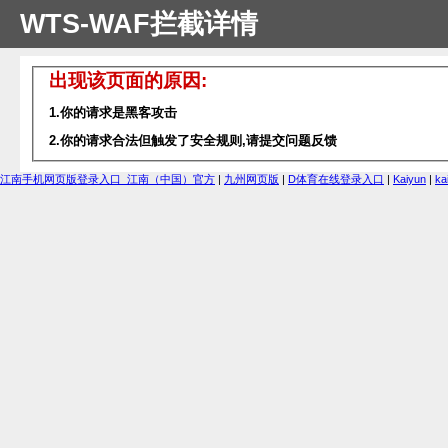
WTS-WAF拦截详情
出现该页面的原因:
1.你的请求是黑客攻击
2.你的请求合法但触发了安全规则,请提交问题反馈
江南手机网页版登录入口_江南（中国）官方
|
九州网页版
|
D体育在线登录入口
|
Kaiyun
|
ka