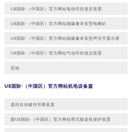
U8国际·（中国区）官方网站电动司控道岔装置
U8国际·（中国区）官方网站隔爆兼本安型电喇叭
U8国际·（中国区）官方网站隔爆兼本安型声光字显示屏
U8国际·（中国区）官方网站气动司控道岔装置
其他
U8国际·（中国区）官方网站机电设备篇
遥控自动罐帘升降装置
煤U8国际·（中国区）官方网站带式输送机保护装置