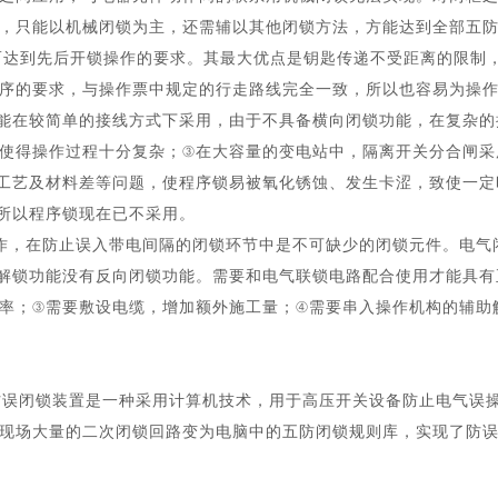
，只能以机械闭锁为主，还需辅以其他闭锁方法，方能达到全部五
换而达到先后开锁操作的要求。其最大优点是钥匙传递不受距离的限制
序的要求，与操作票中规定的行走路线完全一致，所以也容易为操
能在较简单的接线方式下采用，由于不具备横向闭锁功能，在复杂的
使得操作过程十分复杂；③在大容量的变电站中，隔离开关分合闸采
工艺及材料差等问题，使程序锁易被氧化锈蚀、发生卡涩，致使一定
所以程序锁现在已不采用。
作，在防止误入带电间隔的闭锁环节中是不可缺少的闭锁元件。电气
解锁功能没有反向闭锁功能。需要和电气联锁电路配合使用才能具有
率；③需要敷设电缆，增加额外施工量；④需要串入操作机构的辅助
防误闭锁装置是一种采用计算机技术，用于高压开关设备防止电气误操
现场大量的二次闭锁回路变为电脑中的五防闭锁规则库，实现了防