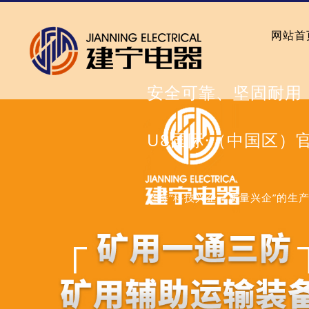
网站首
安全可靠、坚固耐用
U8国际·（中国区
坚持“科技兴企、质量兴企”的生