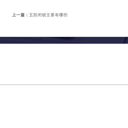
上一篇：
五防闭锁主要有哪些
U8国际·（中国区）官方网站一通三防产
网站首页
|
U8国际·（中国区）官方网站
|
产品中心
|
案例展
联系人：徐经理
电话：
0537-2888665 / 15898608116
传真：0537-2888676